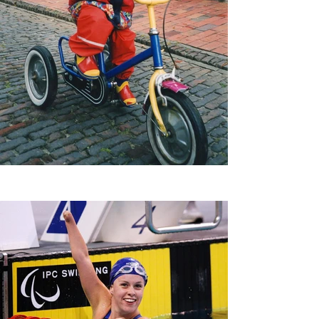
Ergebnisse seiner Studie aus
inspire, instruct limb different
dem Chemnitzer DFG-
youth (congenital or traumatic
Sonderforschungsbereich
amputees) by getting them out
Hybrid Societies (DFG =
of the stands, off the bench and
Deutsche
into mainstream sports. Imagine
Forschungsgemeinschaft, Anm.
the power of having a mentor
d. Red.) vor – auf seine typisch
who looks like you.
frische, direkte und
[NubAbility.org] #DontNeed2 ​
selbstironische Art. „Was macht
Raising a Child with a Limb
das ganze High-Tech mit den
Difference | CBC Parents -
netten Behindis?“ war denn auch
YouTube Six parents describe
seine salopp formulierte
their parenting journeys around
Kernfragestellung, sprich:
having a child with a limb
Welche Stereotypen gibt es
difference. This episode touches
gegenüber Träger:innen
on the funny, enlightening and
bionischer Prothesen?
harder experiences that the
Verbunden mit dem
families have experienced
differenzierten, kritischen
together. ​ Representation
Blickwinkel: Welche zwei Seiten
Matters | A Doll Like Me ​ Stump